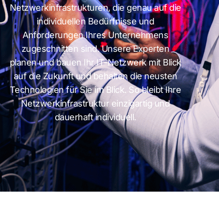
Netzwerkinfrastrukturen, die genau auf die
individuellen Bedürfnisse und
Anforderungen Ihres Unternehmens
zugeschnitten sind. Unsere Experten
planen und bauen Ihr IT-Netzwerk mit Blick
auf die Zukunft und behalten die neusten
Technologien für Sie im Blick. So bleibt Ihre
Netzwerkinfrastruktur einzigartig und
dauerhaft individuell.