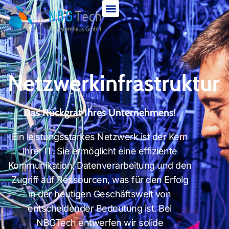
Netzwerkinfrastruktur
Das Rückgrat Ihres Unternehmens!
Ein leistungsstarkes Netzwerk ist der Kern
Ihrer IT. Sie ermöglicht eine effiziente
Kommunikation, Datenverarbeitung und den
Zugriff auf Ressourcen, was für den Erfolg
in der heutigen Geschäftswelt von
entscheidender Bedeutung ist. Bei
NBGTech entwerfen wir solide