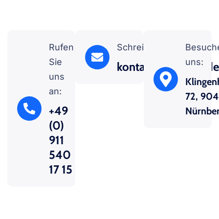
Rufen
Schreiben Sie uns:
Besuch
Sie
uns:
kontakt@nbgtech.d
uns
Klingenh
an:
72, 904
+49
Nürnbe
(0)
911
540
17 15