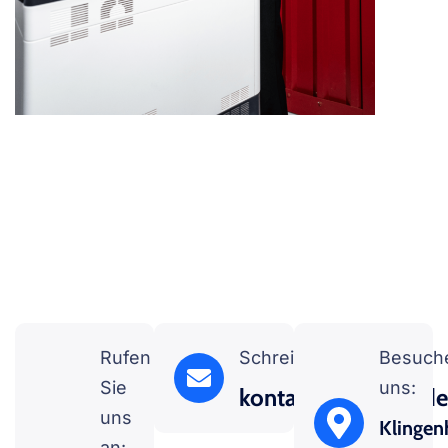
Rufen
Schreiben Sie uns:
Besuch
Sie
uns:
kontakt@nbgtech.d
uns
Klingenh
an: