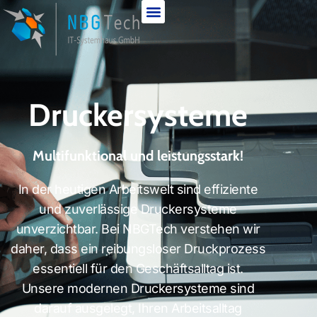
Druckersysteme
Multifunktional und leistungsstark!
In der heutigen Arbeitswelt sind effiziente
und zuverlässige Druckersysteme
unverzichtbar. Bei NBGTech verstehen wir
daher, dass ein reibungsloser Druckprozess
essentiell für den Geschäftsalltag ist.
Unsere modernen Druckersysteme sind
darauf ausgelegt, Ihren Arbeitsalltag